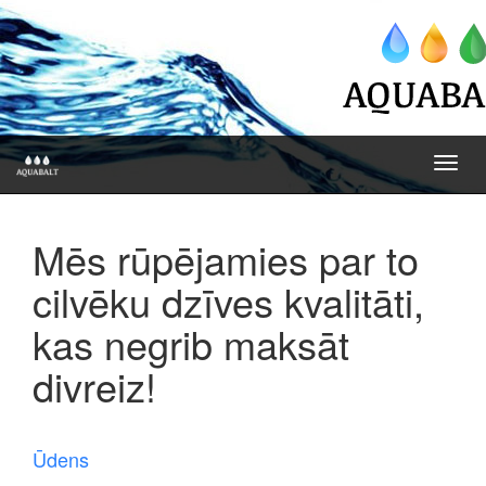
Toggl
navig
Mēs rūpējamies par to
cilvēku dzīves kvalitāti,
kas negrib maksāt
divreiz!
Ūdens